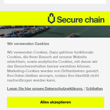
Wir verwenden Cookies
Wir verwenden Cookies. Dazu gehören funktionale
Gemeinsam stark
Cookies, die Ihren Besuch auf unserer Website
erleichtern, sowie analytische Cookies, mit denen wir
Es wurde mit allen Beteiligten vereinbart, dass die Umsetzung
das Besucherverhalten besser verstehen können.
und Ausweitung der Secure Chain schrittweise und kontrolliert
Marketing-Cookies werden von Drittanbietern gesetzt.
erfolgt. Die Secure Chain ist eine Zusammenarbeit zwischen:
Ihre Daten bleiben anonym, sodass Ihre Identität nicht
nachvollzogen werden kann.
Lesen Sie hier unsere Datenschutzerklärung.
|
Schließen
Alles akzeptieren