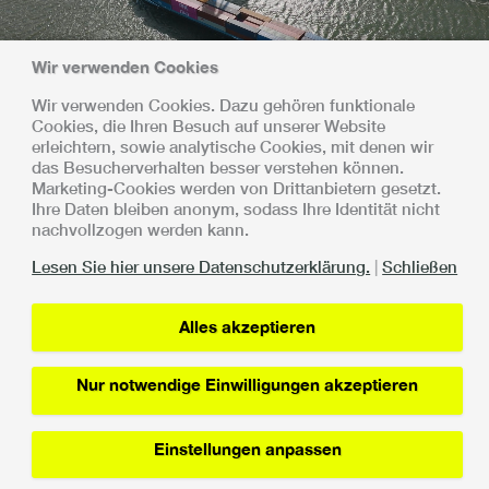
Wir verwenden Cookies
Wir verwenden Cookies. Dazu gehören funktionale
Gemeinsam stark
Cookies, die Ihren Besuch auf unserer Website
erleichtern, sowie analytische Cookies, mit denen wir
Es wurde mit allen Beteiligten vereinbart, dass die Umsetzung
das Besucherverhalten besser verstehen können.
und Ausweitung der Secure Chain schrittweise und kontrolliert
Marketing-Cookies werden von Drittanbietern gesetzt.
erfolgt. Die Secure Chain ist eine Zusammenarbeit zwischen:
Ihre Daten bleiben anonym, sodass Ihre Identität nicht
nachvollzogen werden kann.
Lesen Sie hier unsere Datenschutzerklärung.
|
Schließen
Alles akzeptieren
Lin
Datenschutzerklärung
Nur notwendige Einwilligungen akzeptieren
Einstellungen anpassen