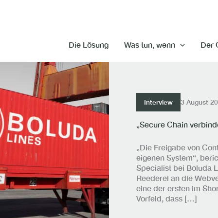
Die Lösung
Was tun, wenn
Der 
Interview
3 August 2
„Secure Chain verbind
„Die Freigabe von Conta
eigenen System“, beric
Specialist bei Boluda L
Reederei an die Webve
eine der ersten im Sho
Vorfeld, dass […]