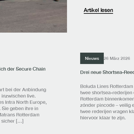
Artikel lesen
Nieuws
26 März 2026
ich der Secure Chain
Drei neue Shortsea-Reed
Boluda Lines Rotterdam B
rt bei der Anbindung
twee shortsea-rederijen 
inzwischen live.
Rotterdam binnenkomende
 Intra North Europe,
zónder pincode – veilig 
Sie geben ihre in
twee rederijen vragen k
Matrans Rotterdam
hiervoor klaar te zijn.
 sicher […]