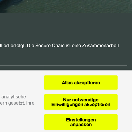
liert erfolgt. Die Secure Chain ist eine Zusammenarbeit
Alles akzeptieren
 analytische
Nur notwendige
rn gesetzt. Ihre
Einwilligungen akzeptieren
Lin
Datenschutzerklärung
Einstellungen
anpassen