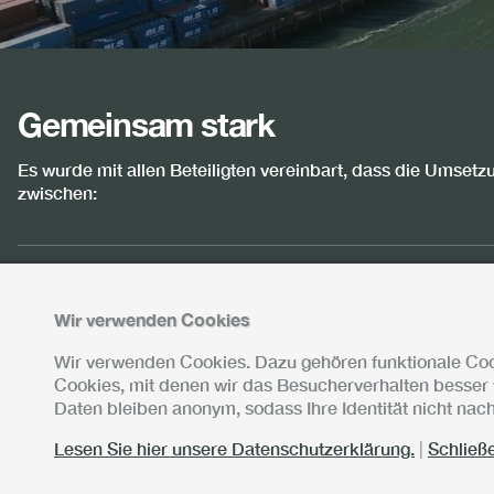
Gemeinsam stark
Es wurde mit allen Beteiligten vereinbart, dass die Umsetz
zwischen:
Wir verwenden Cookies
Wir verwenden Cookies. Dazu gehören funktionale Cook
Cookies, mit denen wir das Besucherverhalten besser 
Daten bleiben anonym, sodass Ihre Identität nicht na
Lesen Sie hier unsere Datenschutzerklärung.
|
Schließ