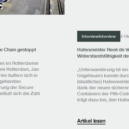
Interview
Interview
2 Ok
Hafenmeister René de Vr
e Chain gestoppt
Widerstandsfähigkeit de
es im Rotterdamer
zei Rotterdam, Jan
„Unterwanderung ist ein
ies äußern sich in
Ungeheuers konnte durch
ingehenden
(staatlicher) Hafenmeiste
hrung der Secure
dank der neuen sicheren
läuft sich die Zahl
Containern der PIN-Cod
trägt dazu bei, den Haf
Artikel lesen