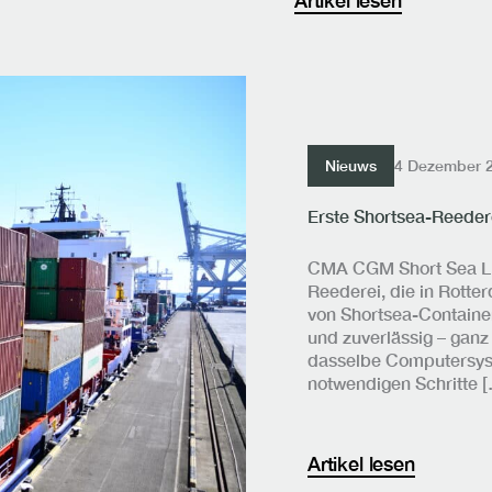
Nieuws
4 Dezember 
Erste Shortsea-Reedere
CMA CGM Short Sea Line
Reederei, die in Rotte
von Shortsea-Container
und zuverlässig – ganz
dasselbe Computersys
notwendigen Schritte 
Artikel lesen