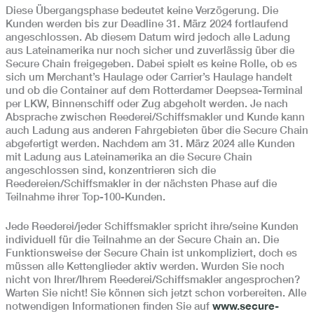
Diese Übergangsphase bedeutet keine Verzögerung. Die
Kunden werden bis zur Deadline 31. März 2024 fortlaufend
angeschlossen. Ab diesem Datum wird jedoch alle Ladung
aus Lateinamerika nur noch sicher und zuverlässig über die
Secure Chain freigegeben. Dabei spielt es keine Rolle, ob es
sich um Merchant’s Haulage oder Carrier’s Haulage handelt
und ob die Container auf dem Rotterdamer Deepsea-Terminal
per LKW, Binnenschiff oder Zug abgeholt werden. Je nach
Absprache zwischen Reederei/Schiffsmakler und Kunde kann
auch Ladung aus anderen Fahrgebieten über die Secure Chain
abgefertigt werden. Nachdem am 31. März 2024 alle Kunden
mit Ladung aus Lateinamerika an die Secure Chain
angeschlossen sind, konzentrieren sich die
Reedereien/Schiffsmakler in der nächsten Phase auf die
Teilnahme ihrer Top-100-Kunden.
Jede Reederei/jeder Schiffsmakler spricht ihre/seine Kunden
individuell für die Teilnahme an der Secure Chain an. Die
Funktionsweise der Secure Chain ist unkompliziert, doch es
müssen alle Kettenglieder aktiv werden. Wurden Sie noch
nicht von Ihrer/Ihrem Reederei/Schiffsmakler angesprochen?
Warten Sie nicht! Sie können sich jetzt schon vorbereiten. Alle
notwendigen Informationen finden Sie auf
www.secure-