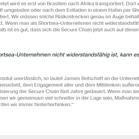
etzt wird es erst von Brasilien nach Afrika transportiert. Dort
iff umgeladen oder nach dem Entladen in einem Hafen per Shor
tiert. Wir müssen solche Risikostrecken genau im Auge behal
t. Wenn man als Shortsea-Unternehmen nicht widerstandsfähi
alb ist es gut, dass sich die Secure Chain jetzt auch auf diese
tsea-Unternehmen nicht widerstandsfähig ist, kann es
solut unerlässlich, so lautet Janses Botschaft an die Unterne
menarbeit, dem Engagement aller und dem Mitdenken außerord
alisierung der Secure Chain fünf Jahre gedauert. Wenn man sie
sen wir gemeinsam viel schneller in der Lage sein, Maßnahm
erden wir immer hinterherhinken.“