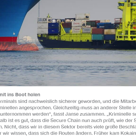
mit ins Boot holen
rminals sind nachweislich sicherer geworden, und die Mitarb
inellen angesprochen. Gleichzeitig muss an anderer Stelle in
unternommen werden“, fasst Janse zusammen. „Kriminelle s
lb ist es gut, dass die Secure Chain nun auch prüft, wie der 
. Nicht, dass wir in diesem Sektor bereits viele große Besc
r wir wissen, dass sich die Routen ändern. Früher kam Kokai