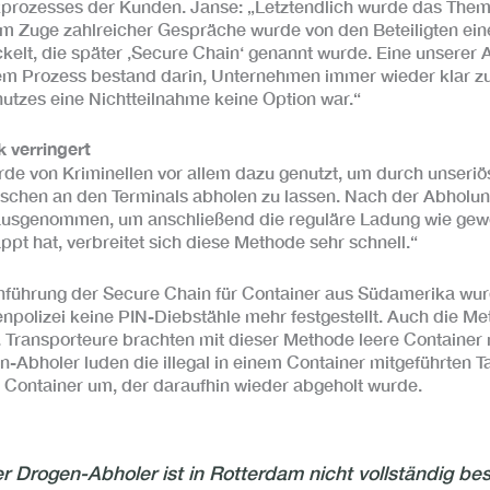
kprozesses der Kunden. Janse: „Letztendlich wurde das Them
Im Zuge zahlreicher Gespräche wurde von den Beteiligten ein
ckelt, die später ‚Secure Chain‘ genannt wurde. Eine unserer 
sem Prozess bestand darin, Unternehmen immer wieder klar z
hutzes eine Nichtteilnahme keine Option war.“
k verringert
de von Kriminellen vor allem dazu genutzt, um durch unseriö
aschen an den Terminals abholen zu lassen. Nach der Abholu
usgenommen, um anschließend die reguläre Ladung wie gewo
pt hat, verbreitet sich diese Methode sehr schnell.“
inführung der Secure Chain für Container aus Südamerika wu
npolizei keine PIN-Diebstähle mehr festgestellt. Auch die Me
 Transporteure brachten mit dieser Methode leere Container
n-Abholer luden die illegal in einem Container mitgeführten 
n Container um, der daraufhin wieder abgeholt wurde.
Drogen-Abholer ist in Rotterdam nicht vollständig bese