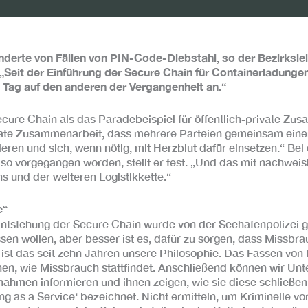
nderte von Fällen von PIN-Code-Diebstahl, so der Bezirkslei
„Seit der Einführung der Secure Chain für Containerladung
 Tag auf den anderen der Vergangenheit an.“
cure Chain als das Paradebeispiel für öffentlich-private Zu
ivate Zusammenarbeit, dass mehrere Parteien gemeinsam ein
eren und sich, wenn nötig, mit Herzblut dafür einsetzen.“ Be
so vorgegangen worden, stellt er fest. „Und das mit nachwei
s und der weiteren Logistikkette.“
e“
Entstehung der Secure Chain wurde von der Seehafenpolizei g
ssen wollen, aber besser ist es, dafür zu sorgen, dass Missbra
 ist das seit zehn Jahren unsere Philosophie. Das Fassen von 
ernen, wie Missbrauch stattfindet. Anschließend können wir 
nahmen informieren und ihnen zeigen, wie sie diese schließe
ung as a Service‘ bezeichnet. Nicht ermitteln, um Kriminelle vo