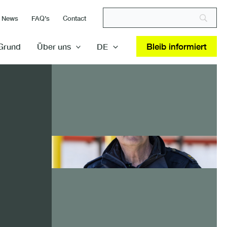
News
FAQ’s
Contact
Bleib informiert
Grund
Über uns
DE