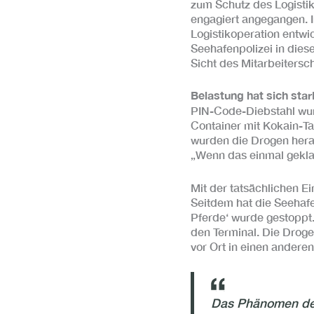
zum Schutz des Logisti
engagiert angegangen. 
Logistikoperation entwi
Seehafenpolizei in die
Sicht des Mitarbeitersc
Belastung hat sich star
PIN-Code-Diebstahl wur
Container mit Kokain-T
wurden die Drogen hera
„Wenn das einmal geklap
Mit der tatsächlichen E
Seitdem hat die Seehafe
Pferde‘ wurde gestoppt.
den Terminal. Die Droge
vor Ort in einen andere
Das Phänomen der 