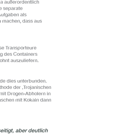
a außerordentlich
e separate
Aufgaben als
u machen, dass aus
se Transporteure
ng des Containers
hnt auszuliefern.
rde dies unterbunden.
thode der ‚Trojanischen
 mit Drogen-Abholern in
Taschen mit Kokain dann
itigt, aber deutlich