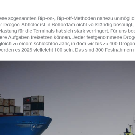
iese sogenannten Rip-on-, Rip-off-Methoden nahezu unmöglich
 Drogen-Abholer ist in Rotterdam nicht vollständig beseitigt,
stung für die Terminals hat sich stark verringert. Für uns be
dere Aufgaben freisetzen können. Jeder festgenommene Drog
rgleich zu einem schlechten Jahr, in dem wir bis zu 400 Droge
den es 2025 vielleicht 100 sein. Das sind 300 Festnahmen m