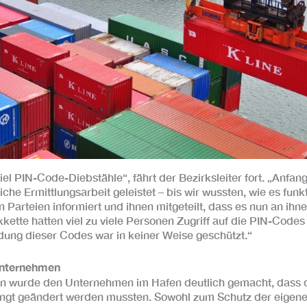
l PIN-Code-Diebstähle“, fährt der Bezirksleiter fort. „Anfan
he Ermittlungsarbeit geleistet – bis wir wussten, wie es funk
en Parteien informiert und ihnen mitgeteilt, dass es nun an ihn
ikkette hatten viel zu viele Personen Zugriff auf die PIN-Code
dung dieser Codes war in keiner Weise geschützt.“
nternehmen
en wurde den Unternehmen im Hafen deutlich gemacht, dass 
ngt geändert werden mussten. Sowohl zum Schutz der eigenen