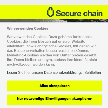
Wir verwenden Cookies
Wir verwenden Cookies. Dazu gehören funktionale
Cookies, die Ihren Besuch auf unserer Website
erleichtern, sowie analytische Cookies, mit denen wir
Gemeinsam stark
das Besucherverhalten besser verstehen können.
Marketing-Cookies werden von Drittanbietern gesetzt.
Es wurde mit allen Beteiligten vereinbart, dass die Umsetzung
Ihre Daten bleiben anonym, sodass Ihre Identität nicht
und Ausweitung der Secure Chain schrittweise und kontrolliert
nachvollzogen werden kann.
erfolgt. Die Secure Chain ist eine Zusammenarbeit zwischen:
Lesen Sie hier unsere Datenschutzerklärung.
|
Schließen
Alles akzeptieren
Nur notwendige Einwilligungen akzeptieren
Lin
Datenschutzerklärung